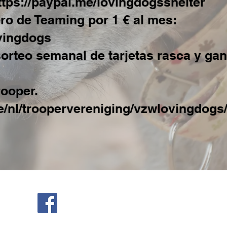
ttps://paypal.me/lovingdogsshelter
ro de Teaming por 1 € al mes:
ovingdogs
sorteo semanal de tarjetas rasca y ga
rooper.
e/nl/troopervereniging/vzwlovingdogs
perrosamorosos@outlook.be