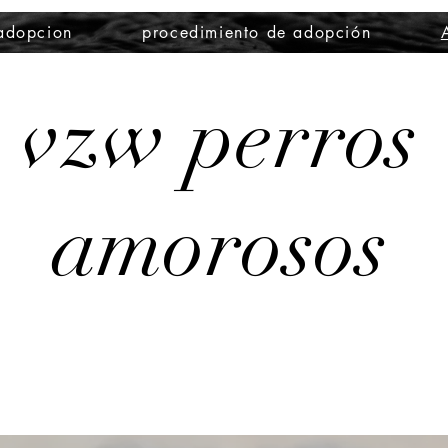
 adopcion
procedimiento de adopción
vzw perros
amorosos