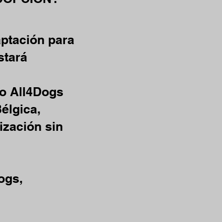
aptación para
stará
ro All4Dogs
élgica,
zación sin
ogs,