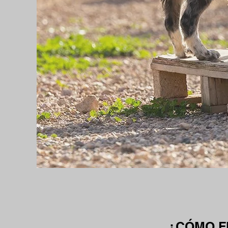
¿CÓMO F