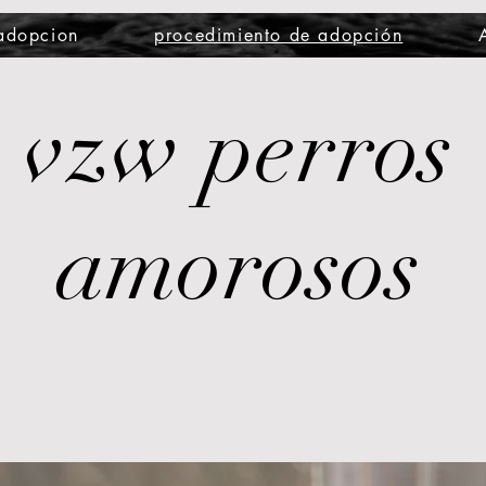
 adopcion
procedimiento de adopción
vzw perros
amorosos