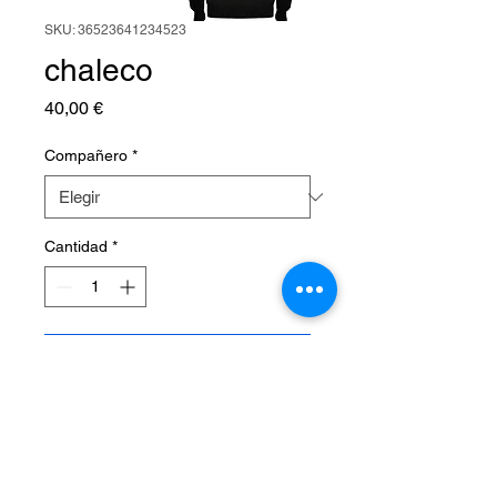
SKU: 36523641234523
chaleco
Precio
40,00 €
Compañero
*
Cantidad
*
Agregar al carrito
chaleco lovedogs con cremallera
y capucha