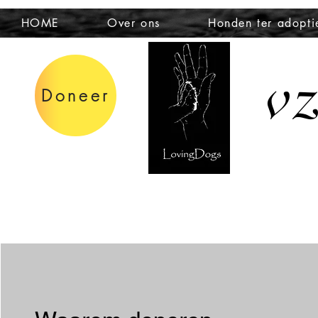
HOME
Over ons
Honden ter adopti
v
Doneer