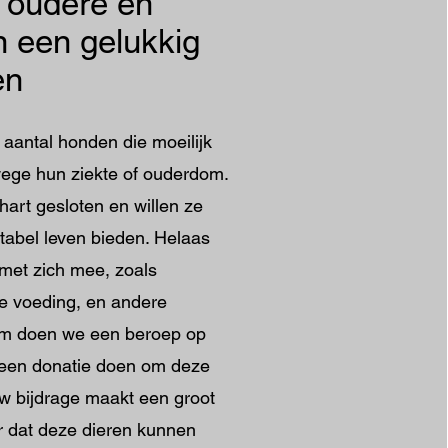
 oudere en
n een gelukkig
ven
 aantal honden die moeilijk
wege hun ziekte of ouderdom.
art gesloten en willen ze
rtabel leven bieden. Helaas
 met zich mee, zoals
e voeding, en andere
m doen we een beroep op
s een donatie doen om deze
w bijdrage maakt een groot
or dat deze dieren kunnen