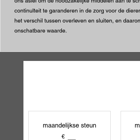
ons asiel om de noodzakelijke middelen aan te sc
continuïteit te garanderen in de zorg voor de die
het verschil tussen overleven en sluiten, en daaro
onschatbare waarde.
maandelijkse steun
m
€