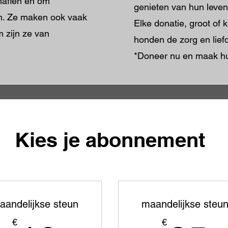
haffen en om
genieten van hun leven
ren. Ze maken ook vaak
Elke donatie, groot of 
m zijn ze van
honden de zorg en lief
*Doneer nu en maak h
Kies je abonnement
aandelijkse steun
maandelijkse steu
€
€