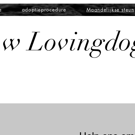
e
adoptieprocedure
Maandelijkse steun
zw Lovingdo