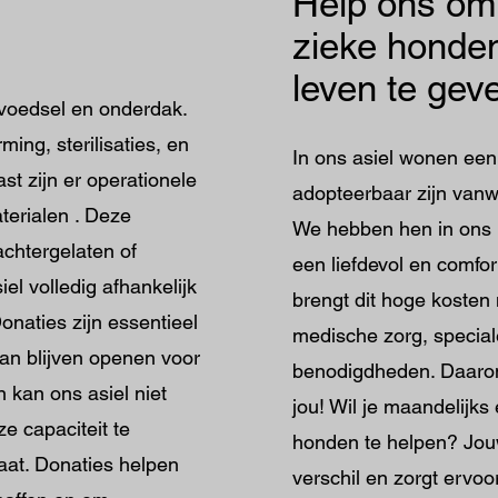
Help ons om
zieke honde
leven te ge
voedsel en onderdak.
ing, sterilisaties, en
In ons asiel wonen een
t zijn er operationele
adopteerbaar zijn van
terialen . Deze
We hebben hen in ons h
achtergelaten of
een liefdevol en comfo
el volledig afhankelijk
brengt dit hoge kosten
onaties zijn essentieel
medische zorg, special
an blijven openen voor
benodigdheden. Daaro
 kan ons asiel niet
jou! Wil je maandelijk
 capaciteit te
honden te helpen? Jou
aat. Donaties helpen
verschil en zorgt ervo